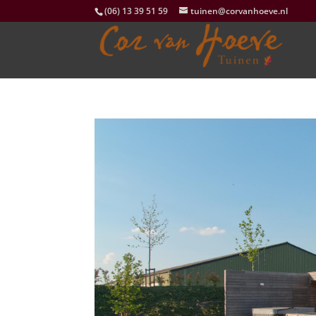
(06) 13 39 51 59
tuinen@corvanhoeve.nl