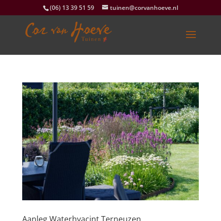
(06) 13 39 51 59
tuinen@corvanhoeve.nl
Aanleg Waterhyacint Terneuzen