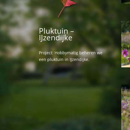
Pluktuin –
IJzendijke
Project: Hobbymatig beheren we
een pluktuin in IJzendijke.